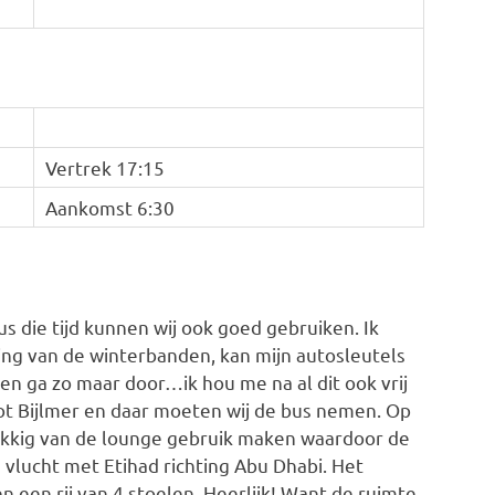
Vertrek 17:15
Aankomst 6:30
us die tijd kunnen wij ook goed gebruiken. Ik
ling van de winterbanden, kan mijn autosleutels
t en ga zo maar door…ik hou me na al dit ook vrij
 tot Bijlmer en daar moeten wij de bus nemen. Op
elukkig van de lounge gebruik maken waardoor de
 vlucht met Etihad richting Abu Dhabi. Het
n een rij van 4 stoelen. Heerlijk! Want de ruimte