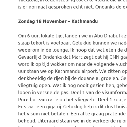
is er normaal gesproken echt niet. Ondanks de ext
Zondag 18 November – Kathmandu
Om 6 uur, lokale tijd, landen we in Abu Dhabi. Ik z
slaap tekort is voelbaar. Gelukkig kunnen we na
wederom in de lounge. Ik hoop dat wat eten de du
Gevaarlijk! Ondanks dat Mart zegt dat hij CNN gaat
word ik op tijd wakker om naar de volgende vluch
uur staan we op Kathmandu airport. We zitten op de
denkbeeldig de rijen bij de douane al groeien. G
vliegtuig open. Wat ik nog nooit gezien heb, ge
lopen in versnelde pas. Deel 1 van de visumformal
Pure bureaucratie op het vliegveld. Deel 1 zou je
Er staat een giga rij. Gelukkig heb ik dit dus thui
het visum niet betalen. Een al te graag pratende
behoud. Uiteraard staan we in de verkeerde rij o