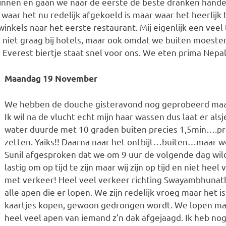
pinnen en gaan we naar de eerste de beste dranken handel
l waar het nu redelijk afgekoeld is maar waar het heerlijk 
winkels naar het eerste restaurant. Mij eigenlijk een veel
eet niet graag bij hotels, maar ook omdat we buiten moeste
 Everest biertje staat snel voor ons. We eten prima Nepal
Maandag 19 November
We hebben de douche gisteravond nog geprobeerd maar
Ik wil na de vlucht echt mijn haar wassen dus laat er al
water duurde met 10 graden buiten precies 1,5min….pre
zetten. Yaiks!! Daarna naar het ontbijt…buiten…maar w
Sunil afgesproken dat we om 9 uur de volgende dag wil
lastig om op tijd te zijn maar wij zijn op tijd en niet hee
met verkeer! Heel veel verkeer richting Swayambhuna
alle apen die er lopen. We zijn redelijk vroeg maar het is
kaartjes kopen, gewoon gedrongen wordt. We lopen maa
heel veel apen van iemand z’n dak afgejaagd. Ik heb nog 