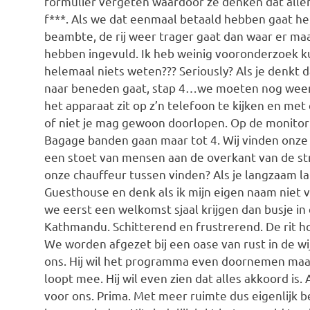
formulier vergeten waardoor ze denken dat allem
f***. Als we dat eenmaal betaald hebben gaat he
beambte, de rij weer trager gaat dan waar er maa
hebben ingevuld. Ik heb weinig vooronderzoek k
helemaal niets weten??? Seriously? Als je denkt da
naar beneden gaat, stap 4…we moeten nog weer
het apparaat zit op z’n telefoon te kijken en met
of niet je mag gewoon doorlopen. Op de monitor s
Bagage banden gaan maar tot 4. Wij vinden onze 
een stoet van mensen aan de overkant van de st
onze chauffeur tussen vinden? Als je langzaam l
Guesthouse en denk als ik mijn eigen naam niet 
we eerst een welkomst sjaal krijgen dan busje i
Kathmandu. Schitterend en frustrerend. De rit hoe
We worden afgezet bij een oase van rust in de 
ons. Hij wil het programma even doornemen maar 
loopt mee. Hij wil even zien dat alles akkoord is
voor ons. Prima. Met meer ruimte dus eigenlijk b