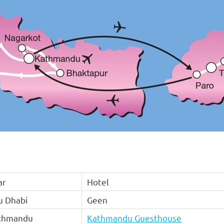
ar
Hotel
u Dhabi
Geen
thmandu
Kathmandu Guesthouse