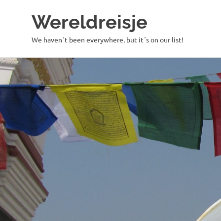
Wereldreisje
We haven´t been everywhere, but it´s on our list!
Ga
naar
de
inhoud