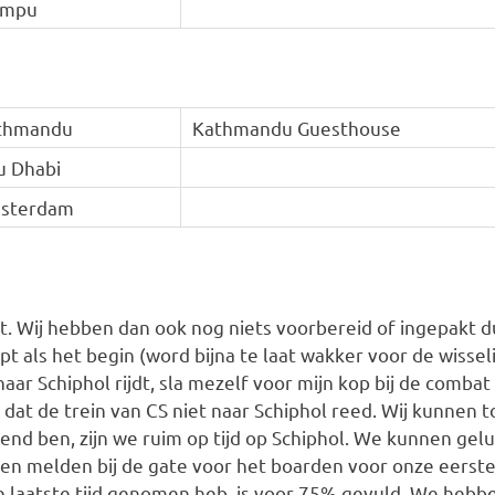
impu
thmandu
Kathmandu Guesthouse
u Dhabi
sterdam
kt. Wij hebben dan ook nog niets voorbereid of ingepakt d
pt als het begin (word bijna te laat wakker voor de wisse
naar Schiphol rijdt, sla mezelf voor mijn kop bij de comba
n dat de trein van CS niet naar Schiphol reed. Wij kunnen
ewend ben, zijn we ruim op tijd op Schiphol. We kunnen g
ten melden bij de gate voor het boarden voor onze eerste
k de laatste tijd genomen heb, is voor 75% gevuld. We hebbe