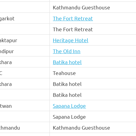
Kathmandu Guesthouse
garkot
The Fort Retreat
The Fort Retreat
aktapur
Heritage Hotel
ndipur
The Old Inn
khara
Batika hotel
C
Teahouse
khara
Batika hotel
Batika hotel
itwan
Sapana Lodge
Sapana Lodge
thmandu
Kathmandu Guesthouse