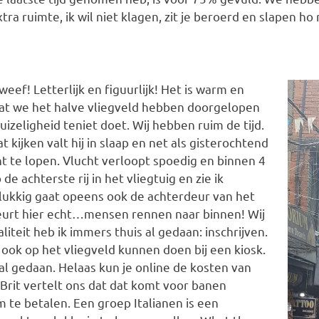
ra ruimte, ik wil niet klagen, zit je beroerd en slapen ho
weef! Letterlijk en figuurlijk! Het is warm en
dat we het halve vliegveld hebben doorgelopen
izeligheid teniet doet. Wij hebben ruim de tijd.
 kijken valt hij in slaap en net als gisterochtend
t te lopen. Vlucht verloopt spoedig en binnen 4
 achterste rij in het vliegtuig en zie ik
elukkig gaat opeens ook de achterdeur van het
beurt hier echt…mensen rennen naar binnen! Wij
iteit heb ik immers thuis al gedaan: inschrijven.
 ook op het vliegveld kunnen doen bij een kiosk.
s al gedaan. Helaas kun je online de kosten van
 Brit vertelt ons dat dat komt voor banen
m te betalen. Een groep Italianen is een