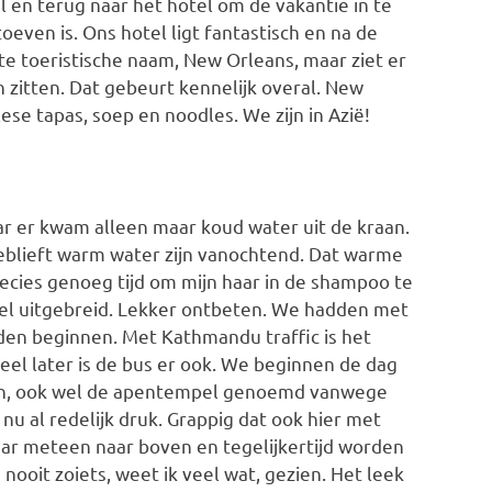
 en terug naar het hotel om de vakantie in te
toeven is. Ons hotel ligt fantastisch en na de
 te toeristische naam, New Orleans, maar ziet er
n zitten. Dat gebeurt kennelijk overal. New
ese tapas, soep en noodles. We zijn in Azië!
 er kwam alleen maar koud water uit de kraan.
sjeblieft warm water zijn vanochtend. Dat warme
cies genoeg tijd om mijn haar in de shampoo te
el uitgebreid. Lekker ontbeten. We hadden met
den beginnen. Met Kathmandu traffic is het
l veel later is de bus er ook. We beginnen de dag
th, ook wel de apentempel genoemd vanwege
 nu al redelijk druk. Grappig dat ook hier met
r meteen naar boven en tegelijkertijd worden
nooit zoiets, weet ik veel wat, gezien. Het leek