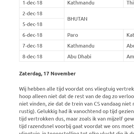
1-dec-18
Kathmandu
Th
2-dec-18
BHUTAN
5-dec-18
6-dec-18
Paro
Ka
7-dec-18
Kathmandu
Ab
8-dec-18
Abu Dhabi
Am
Zaterdag, 17 November
Wij hebben alle tijd voordat ons vliegtuig vertre
hoop alleen niet dat de rest van de dag zo verloo
niet vinden, zie dat de trein van CS vandaag niet 
rustig). Gelukkig had ik vanochtend op tijd gezie
tijd vertrokken dus, maar zoals ik van mijzelf g
tijd razendsnel voorbij gaat voordat we ons moe
vliegtuig, in tegenstelling tot elke vlucht die i