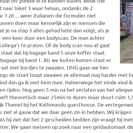
aal ter plekke in te kunnen vullen. What the
t naar loket 3 waar helaas, ondanks de 2
r 1 zit….weer Italianen die formulier niet
unnen doen maar kennelijk zijn er mensen die
t je na stap 3 alles gehad hebt dan volgt, als je
 een keer door een bodyscan. De man achter
 collega’s te praten. Of de body scan nou af gaat
taat dat bij bagage band 5 onze koffer staat.
bagage bij band 1. Als we buiten komen staat er
raat met bordjes te zwaaien. OMG gaan we hier
angs de stoet loopt zwaaien ze allemaal nog harder met h
vind dan ga ik met hem mee. Halverwege het einde vind ik
n en rijden. Nog geen 5 min na het verlaten van het vlie
ft theoretisch maar 25min te duren maar duurt ruim 1,5 uu
wijk Thamel bij het Kathmandu guesthouse. De vertegenwo
ziet al gauw dat we daar geen zin in hebben. Wij krijge
. Als hij ziet dat het 2 gescheiden bedden zijn vraagt hij
eter. We gaan meteen op zoek naar een geldautomaat die al