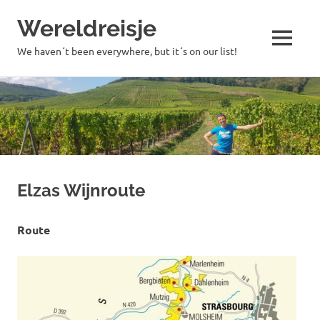
Wereldreisje
MENU
We haven´t been everywhere, but it´s on our list!
Ga
naar
de
inhoud
Elzas Wijnroute
Route