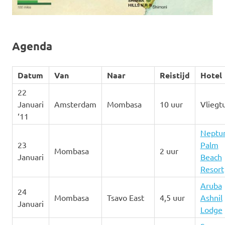
Agenda
Datum
Van
Naar
Reistijd
Hotel
22
Januari
Amsterdam
Mombasa
10 uur
Vliegt
‘11
Neptu
23
Palm
Mombasa
2 uur
Januari
Beach
Resort
Aruba
24
Mombasa
Tsavo East
4,5 uur
Ashnil
Januari
Lodge