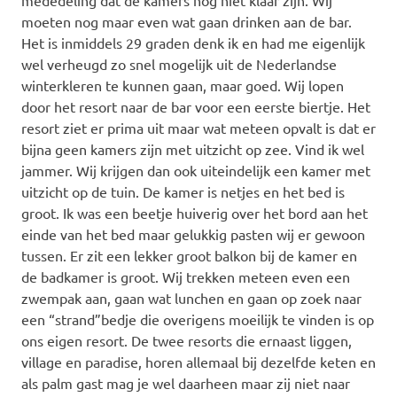
mededeling dat de kamers nog niet klaar zijn. Wij
moeten nog maar even wat gaan drinken aan de bar.
Het is inmiddels 29 graden denk ik en had me eigenlijk
wel verheugd zo snel mogelijk uit de Nederlandse
winterkleren te kunnen gaan, maar goed. Wij lopen
door het resort naar de bar voor een eerste biertje. Het
resort ziet er prima uit maar wat meteen opvalt is dat er
bijna geen kamers zijn met uitzicht op zee. Vind ik wel
jammer. Wij krijgen dan ook uiteindelijk een kamer met
uitzicht op de tuin. De kamer is netjes en het bed is
groot. Ik was een beetje huiverig over het bord aan het
einde van het bed maar gelukkig pasten wij er gewoon
tussen. Er zit een lekker groot balkon bij de kamer en
de badkamer is groot. Wij trekken meteen even een
zwempak aan, gaan wat lunchen en gaan op zoek naar
een “strand”bedje die overigens moeilijk te vinden is op
ons eigen resort. De twee resorts die ernaast liggen,
village en paradise, horen allemaal bij dezelfde keten en
als palm gast mag je wel daarheen maar zij niet naar