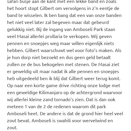
safari busje aan de kant met een lekke band en zoals
het hoort stopt Gilbert om vervolgens in z’n eentje de
band te wisselen. Ik ben bang dat een van onze banden
het niet veel later zal begeven maar dat gebeurd
gelukkig niet. Bij de ingang van Amboseli Park staan
veel Masai allerlei prullaria te verkopen. Wij geven
pennen en snoepjes weg maar willen eigenlijk niets
hebben. Gilbert waarschuwt wel voor foto’s maken. Als
je hun dorp niet bezoekt en dus geen geld betaalt
zullen ze de bus bekogelen met stenen. De Masai ziet
er geweldig uit maar nadat ik alle pennen en snoepjes
heb uitgedeeld ben ik blij dat Gilbert weer terug komt.
Op naar een korte game drive richting onze lodge met
een geweldige Kilimanjaro op de achtergrond waarvoor
wij allerlei kleine zand tornado’s zien. Dat is dan ook
meteen 1 van de 2 de redenen waarom dit park
Amboseli heet. De andere is dat de grond hier heel veel
zout bevat. Amboseli is swahili voor wervelwind en
zout.