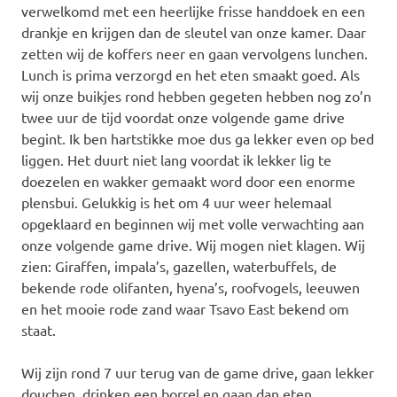
verwelkomd met een heerlijke frisse handdoek en een
drankje en krijgen dan de sleutel van onze kamer. Daar
zetten wij de koffers neer en gaan vervolgens lunchen.
Lunch is prima verzorgd en het eten smaakt goed. Als
wij onze buikjes rond hebben gegeten hebben nog zo’n
twee uur de tijd voordat onze volgende game drive
begint. Ik ben hartstikke moe dus ga lekker even op bed
liggen. Het duurt niet lang voordat ik lekker lig te
doezelen en wakker gemaakt word door een enorme
plensbui. Gelukkig is het om 4 uur weer helemaal
opgeklaard en beginnen wij met volle verwachting aan
onze volgende game drive. Wij mogen niet klagen. Wij
zien: Giraffen, impala’s, gazellen, waterbuffels, de
bekende rode olifanten, hyena’s, roofvogels, leeuwen
en het mooie rode zand waar Tsavo East bekend om
staat.
Wij zijn rond 7 uur terug van de game drive, gaan lekker
douchen, drinken een borrel en gaan dan eten.