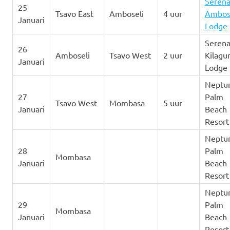
Seren
25
Tsavo East
Amboseli
4 uur
Ambos
Januari
Lodge
Seren
26
Amboseli
Tsavo West
2 uur
Kilagu
Januari
Lodge
Neptu
27
Palm
Tsavo West
Mombasa
5 uur
Januari
Beach
Resort
Neptu
28
Palm
Mombasa
Januari
Beach
Resort
Neptu
29
Palm
Mombasa
Januari
Beach
Resort