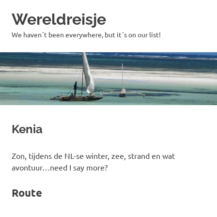
Wereldreisje
We haven´t been everywhere, but it´s on our list!
Ga
naar
de
inhoud
Kenia
Zon, tijdens de NL-se winter, zee, strand en wat
avontuur…need I say more?
Route