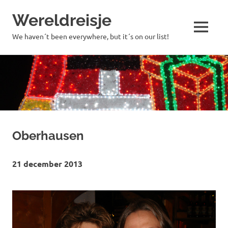
Wereldreisje
MENU
We haven´t been everywhere, but it´s on our list!
Ga
naar
de
inhoud
Oberhausen
21 december 2013